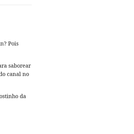
in? Pois
ara saborear
 do canal no
ostinho da