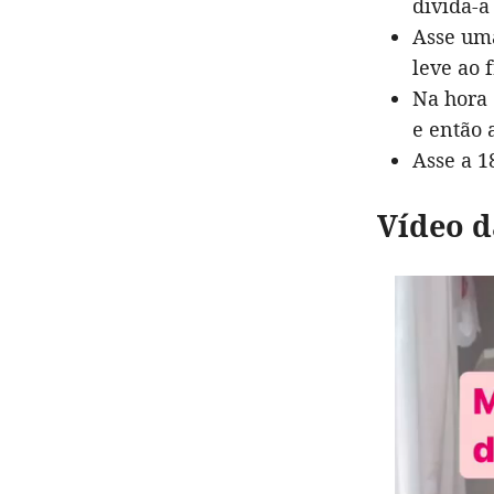
divida-a
Asse uma
leve ao 
Na hora 
e então 
Asse a 1
Vídeo d