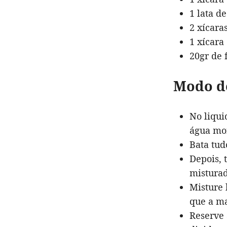
1 lata d
2 xícara
1 xícara
20gr de 
Modo d
No liqui
água mo
Bata tu
Depois, 
misturad
Misture 
que a m
Reserve 