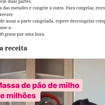
 em duas partes.
 das metades e congele a outra. Para congelar, enro
freezer.
de assar a parte congelada, espere descongelar co
asse-a.
80 graus por uma hora.
a receita