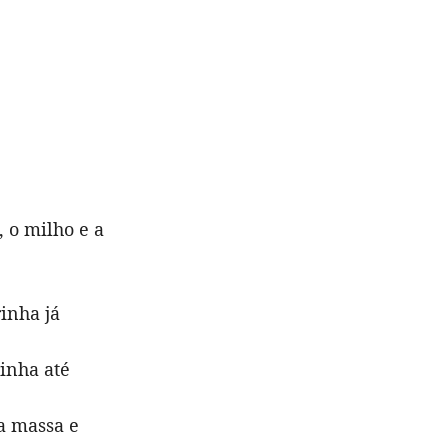
, o milho e a
rinha já
inha até
da massa e