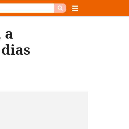
 a
 dias