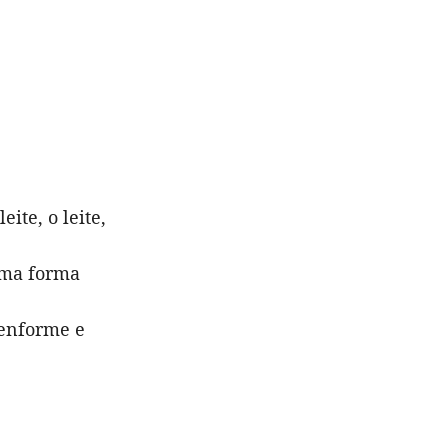
ite, o leite,
uma forma
senforme e