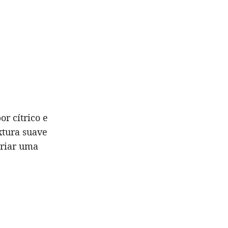
r cítrico e
xtura suave
criar uma