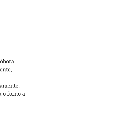
bóbora.
ente,
ntamente.
 o forno a