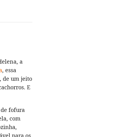
Helena, a
a
, essa
 de um jeito
cachorros. E
de fofura
ela, com
ozinha,
ável para os