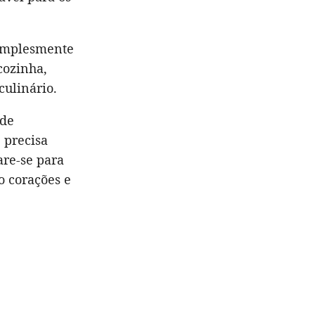
simplesmente
cozinha,
ulinário.
 de
 precisa
are-se para
o corações e