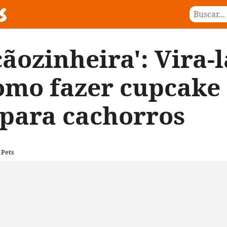
ãozinheira': Vira-l
omo fazer cupcake
para cachorros
 Pets