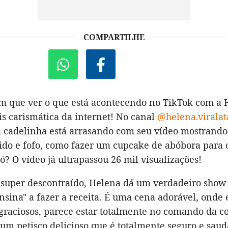
COMPARTILHE
êm que ver o que está acontecendo no TikTok com a 
is carismática da internet! No canal
@helena.viralat
 cadelinha está arrasando com seu vídeo mostrando,
ido e fofo, como fazer um cupcake de abóbora para 
? O vídeo já ultrapassou 26 mil visualizações!
 super descontraído, Helena dá um verdadeiro show 
sina" a fazer a receita. É uma cena adorável, onde 
graciosos, parece estar totalmente no comando da c
um petisco delicioso que é totalmente seguro e saud