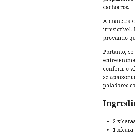
cachorros.
A maneira c
irresistível
provando qu
Portanto, s
entretenimen
conferir o 
se apaixonar
paladares ca
Ingredi
2 xícara
1 xícara