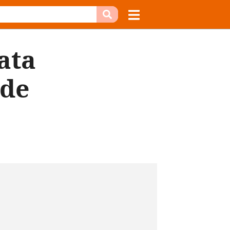
ata
 de