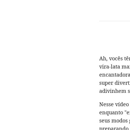
Ah, vocês t
vira-lata ma
encantadora
super divert
adivinhem só
Nesse vídeo
enquanto "en
seus modos 
preparando 