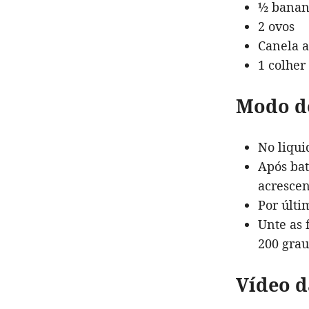
½ bana
2 ovos
Canela a
1 colher
Modo d
No liqui
Após bat
acrescen
Por últi
Unte as 
200 grau
Vídeo d