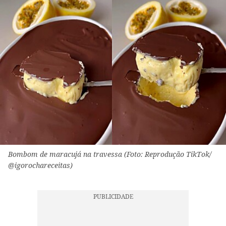
Bombom de maracujá na travessa (Foto: Reprodução TikTok/
@igorochareceitas)