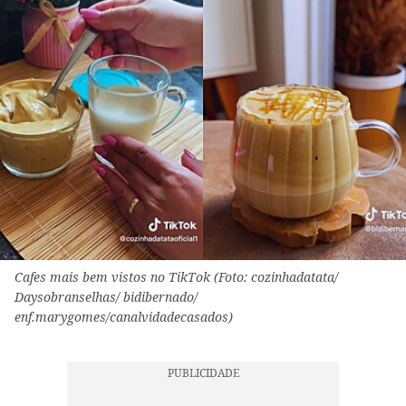
Cafes mais bem vistos no TikTok (Foto: cozinhadatata/
Daysobranselhas/ bidibernado/
enf.marygomes/canalvidadecasados)