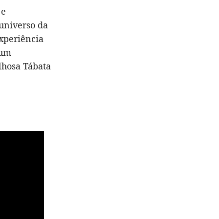
 e
 universo da
xperiência
 um
lhosa Tábata