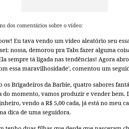
ns dos comentários sobre o vídeo:
ow! Eu tava vendo um vídeo aleatório seu ess
sei: nossa, demorou pra Tabs fazer alguma cois
 Ela sempre tá ligada nas tendências! Agora abr
com essa maravilhosidade', comentou um seguid
o os Brigadeiros da Barbie, quatro sabores fantás
a do momento, vamos produzir e vender bem. 
nheiro, vendo a R$ 5,00 cada, já está no meu ca
ma dica de uma seguidora.
em tenho duas filhas que desde que nasceram c