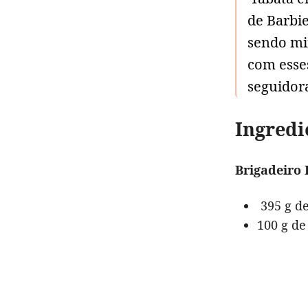
de Barbi
sendo mi
com esses
seguidora
Ingredi
Brigadeiro 
395 g de
100 g de