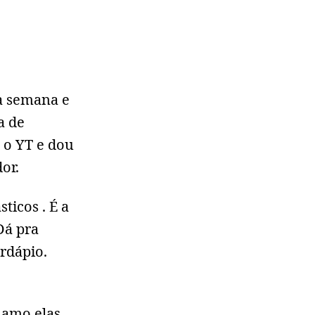
a semana e
a de
o o YT e dou
or.
ticos . É a
Dá pra
rdápio.
hamo elas