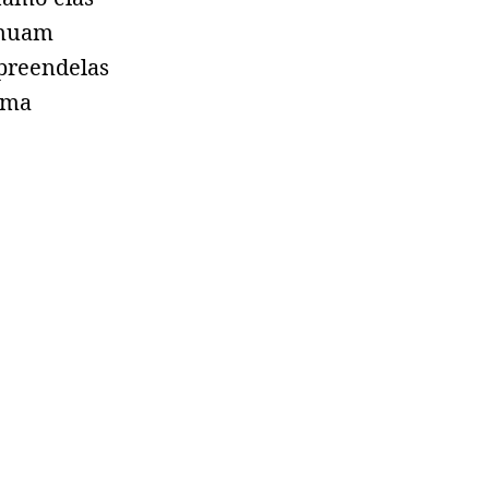
inuam
rpreendelas
 uma