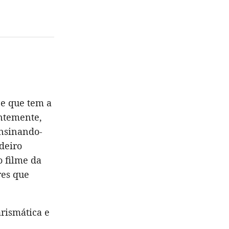
be que tem a
entemente,
nsinando-
deiro
 filme da
res que
arismática e