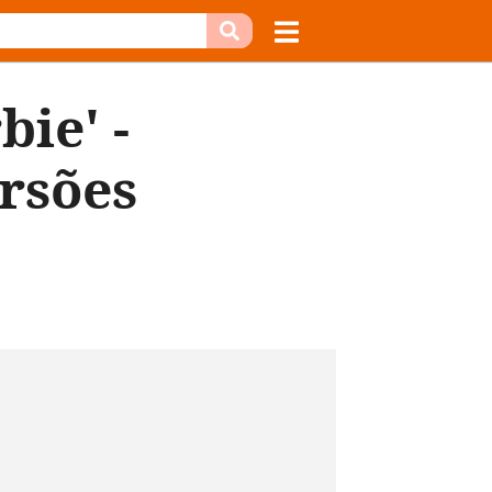
ie' -
rsões