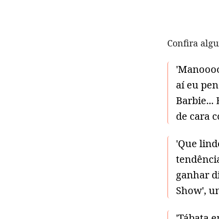
Confira algu
'Manoooo
aí eu pen
Barbie...
de cara 
'Que lind
tendênci
ganhar di
Show', u
'Tábata 