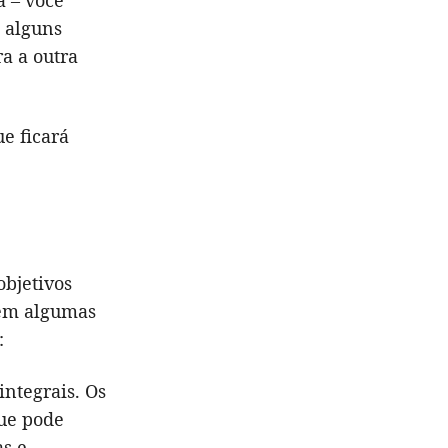
a – você
e alguns
a a outra
e ficará
objetivos
stem algumas
:
ntegrais. Os
que pode
as e