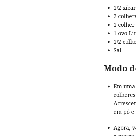
1/2 xíca
2 colher
1 colher
1 ovo Li
1/2 colh
Sal
Modo d
Em uma t
colheres
Acrescen
em pó e 
Agora, v