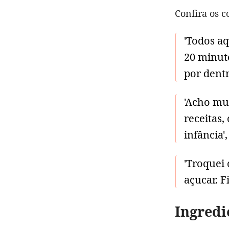
Confira os c
'Todos aq
20 minut
por dentr
'Acho mu
receitas,
infância
'Troquei 
açucar. F
Ingredi