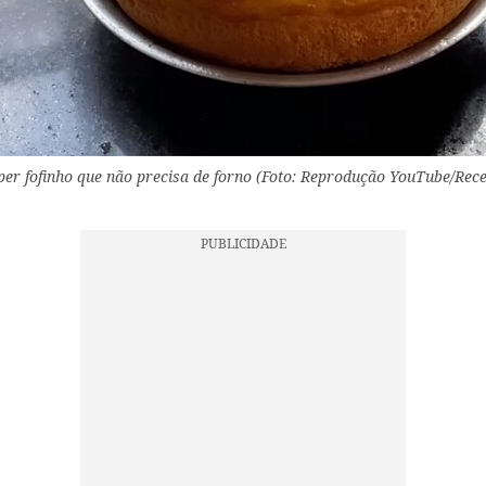
er fofinho que não precisa de forno (Foto: Reprodução YouTube/Recei