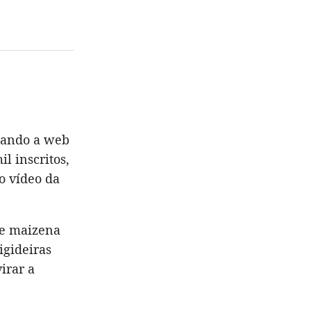
ntando a web
l inscritos,
o vídeo da
de maizena
igideiras
irar a