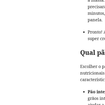
a massa.
precisar
minutos,
panela.
Pronto! 
super cr
Qual pã
Escolher o 
nutricionais
característi
Pão inte
grãos in
ajudar a