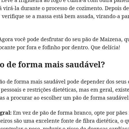
 Leve a frigideira ao fogo e cubra-a com outra panel
á virá-la durante o processo de cozimento. Depois d
 verifique se a massa está bem assada, virando-a par
Agora você pode desfrutar do seu pão de Maizena, qu
ocante por fora e fofinho por dentro. Que delícia!
o de forma mais saudável?
pão de forma mais saudável pode depender dos seus 
 pessoais e restrições dietéticas, mas em geral, exi
cas a procurar ao escolher um pão de forma saudável
gral:
Em vez de pão de forma branco, opte por pães i
teiros são uma excelente fonte de fibra dietética, o 
 controlar o peso, reduzir o risco de doenças cardíac