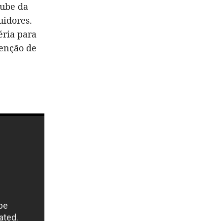
Tube da
uidores.
éria para
tenção de