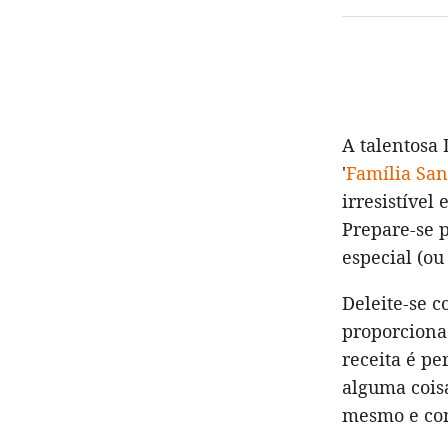
A talentosa
'
Família San
irresistível
Prepare-se 
especial (ou
Deleite-se 
proporciona.
receita é pe
alguma coisa
mesmo e com