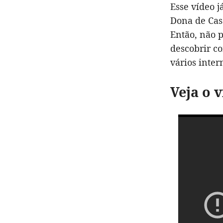
Esse vídeo j
Dona de Casa
Então, não 
descobrir c
vários inter
Veja o 