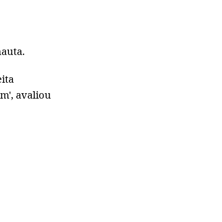
nauta.
ita
m', avaliou