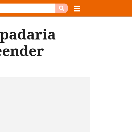
 padaria
reender