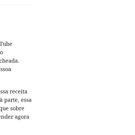
uTube
 o
echeada.
essoa
ssa receita
à parte, essa
 que sobre
render agora