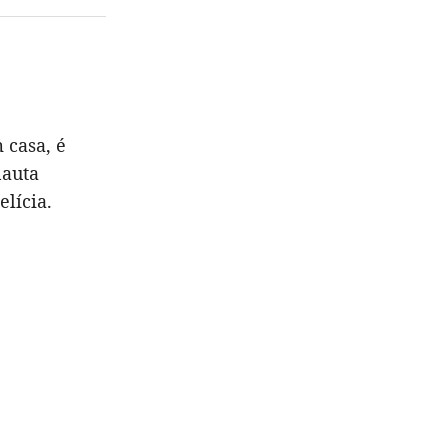
 casa, é
nauta
elícia.