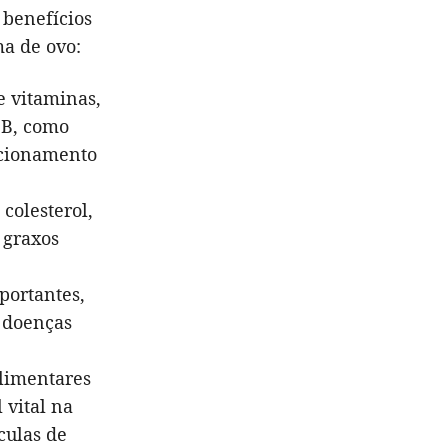
 benefícios
ma de ovo:
e vitaminas,
 B, como
uncionamento
colesterol,
 graxos
portantes,
a doenças
alimentares
 vital na
culas de