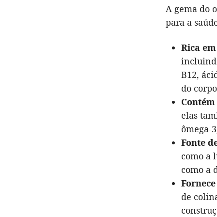
A gema do ov
para a saúde
Rica em
incluind
B12, áci
do corpo
Contém 
elas tam
ômega-3,
Fonte d
como a l
como a d
Fornece
de colin
construç