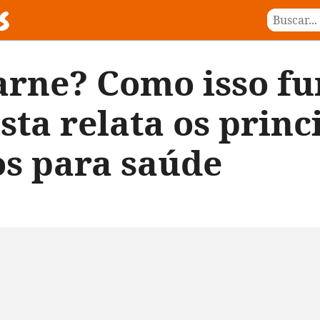
arne? Como isso f
sta relata os princ
os para saúde