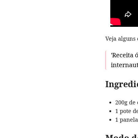
Veja alguns 
'Receita 
internaut
Ingredi
200g de
1 pote d
1 panela
Modo d