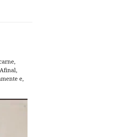
carne,
Afinal,
amente e,