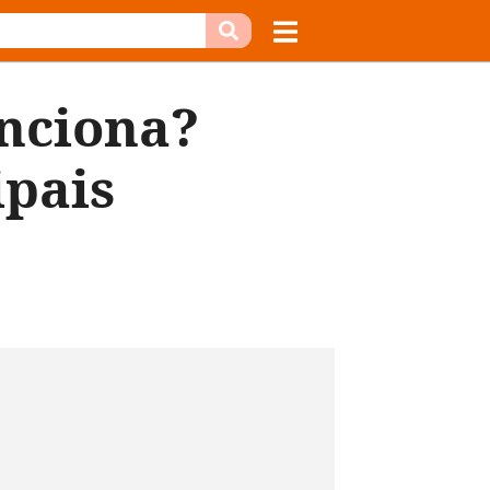
unciona?
ipais