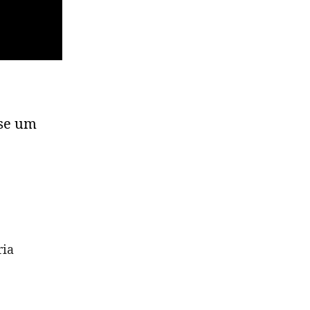
sse um
ria