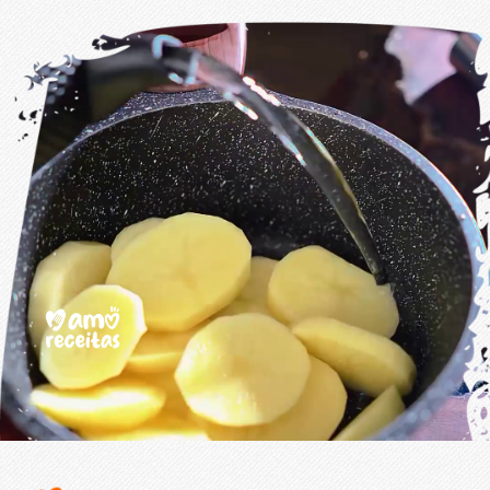
Opening
https://www.amoreceitas.org/noticias/696/receita-maravilhosa-de-batata-com-calabresa-sabor-e-aconchego-em-cada-garfada