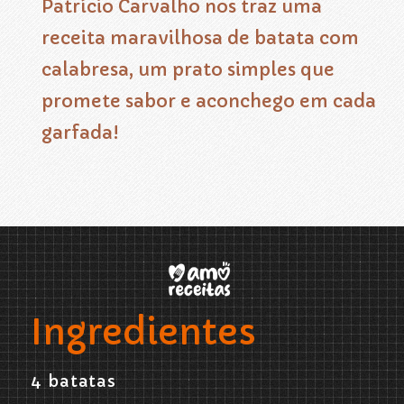
Patrício Carvalho nos traz uma
receita maravilhosa de batata com
calabresa, um prato simples que
promete sabor e aconchego em cada
garfada!
Opening
https://www.amoreceitas.org/noticias/696/receita-maravilhosa-de-batata-com-calabresa-sabor-e-aconchego-em-cada-garfada
Ingredientes
4 batatas