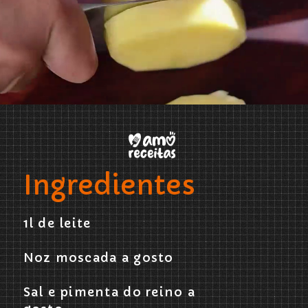
Opening
https://www.amoreceitas.org/noticias/696/receita-maravilhosa-de-batata-com-calabresa-sabor-e-aconchego-em-cada-garfada
Ingredientes
1l de leite
Noz moscada a gosto
Sal e pimenta do reino a