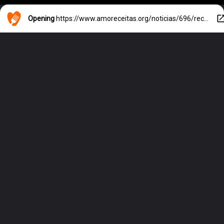
Opening
https://www.amoreceitas.org/noticias/696/receita-maravilhosa-de-batata-com-calabresa-sabor-e-aconchego-em-cada-garfada