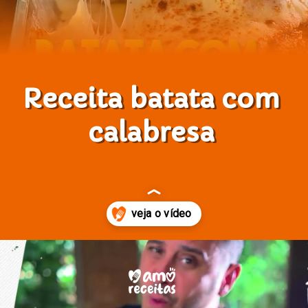
Receita batata com
calabresa
Opening
https://www.amoreceitas.org/noticias/696/receita-maravilhosa-de-batata-com-calabresa-sabor-e-aconchego-em-cada-garfada