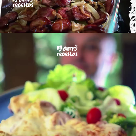
Opening
https://www.amoreceitas.org/noticias/696/receita-maravilhosa-de-batata-com-calabresa-sabor-e-aconchego-em-cada-garfada