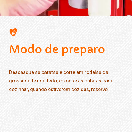
Opening
https://www.amoreceitas.org/noticias/696/receita-maravilhosa-de-batata-com-calabresa-sabor-e-aconchego-em-cada-garfada
Modo de preparo
Descasque as batatas e corte em rodelas da
grossura de um dedo, coloque as batatas para
cozinhar, quando estiverem cozidas, reserve.