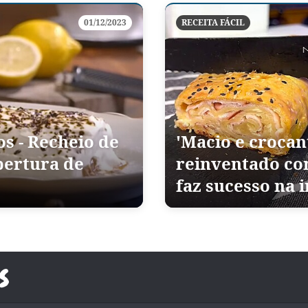
01/12/2023
RECEITA FÁCIL
s - Recheio de
'Macio e crocan
bertura de
reinventado co
faz sucesso na 