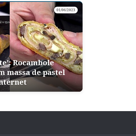
01/06/2023
te': Rocambole
m massa de pastel
internet