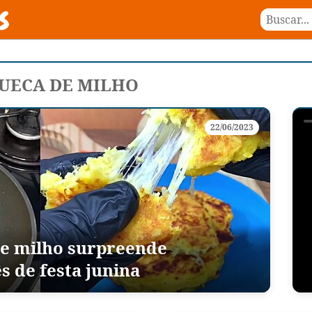
UECA DE MILHO
22/06/2023
de milho surpreende
s de festa junina