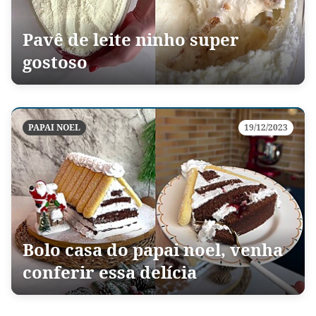
Pavê de leite ninho super
gostoso
PAPAI NOEL
19/12/2023
Bolo casa do papai noel, venha
conferir essa delícia