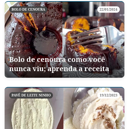
BOLO DE CENOURA
22/01/2024
Bolo de cenoura como você
nunca viu; aprenda a receita
PAVÊ DE LEITE NINHO
19/12/2023