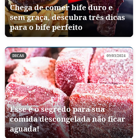
Chega de comer bife duro e
sem graça, descubra três dicas
para o bife perfeito
DICAS
09/03/2024
Esse é o segredo para sua
comida descongelada não ficar
aguada!